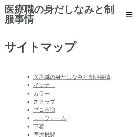
コ
医療職の身だしなみと制
ン
服事情
テ
ン
ツ
サイトマップ
へ
ス
キ
ッ
医療職の身だしなみと制服事情
プ
インナー
(Enter
カラー
を
スクラブ
押
プロ意識
す)
ユニフォーム
下着
医療機関