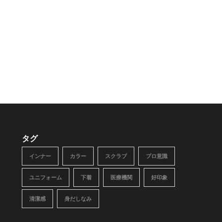
タグ
インナー
カラー
スクラブ
プロ意識
ユニフォーム
下着
医療機関
好印象
清潔感
身だしなみ