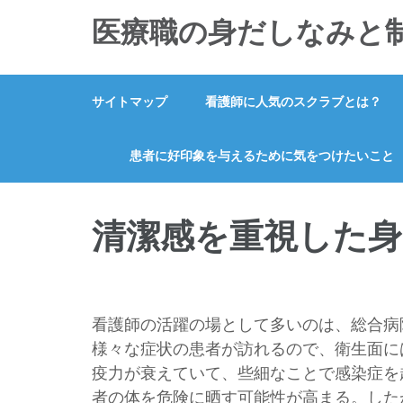
コ
医療職の身だしなみと
ン
テ
ン
サイトマップ
看護師に人気のスクラブとは？
ツ
へ
ス
患者に好印象を与えるために気をつけたいこと
キ
ッ
清潔感を重視した
プ
(Enter
を
押
看護師の活躍の場として多いのは、総合病
す)
様々な症状の患者が訪れるので、衛生面に
疫力が衰えていて、些細なことで感染症を
者の体を危険に晒す可能性が高まる。した